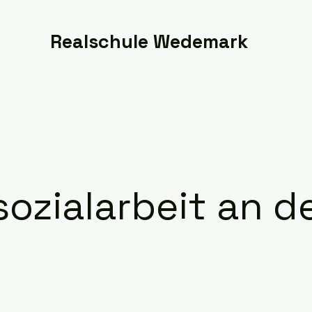
Realschule Wedemark
es
Unterricht
Schüler
Eltern
Berufsorientieru
sozialarbeit an d