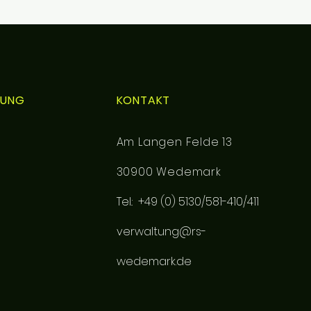
NDUNG
KONTAKT
Am Langen Felde 13
30900 Wedemark
Tel.: +49 (0) 5130/581-410/411
verwaltung@rs-
wedemark.de