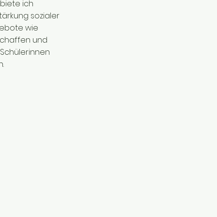
biete ich
tärkung sozialer
gebote wie
 schaffen und
r Schülerinnen
n.