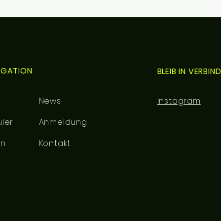
IGATION
BLEIB IN VERBI
News
Instagram
ler
Anmeldung
rn
Kontakt