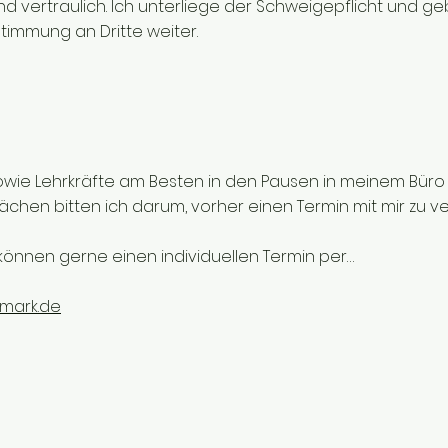
und vertraulich. Ich unterliege der Schweigepflicht und ge
immung an Dritte weiter.
 sowie Lehrkräfte am Besten in den Pausen in meinem Büro 
hen bitten ich darum, vorher einen Termin mit mir zu v
können gerne einen individuellen Termin per…
mark.de