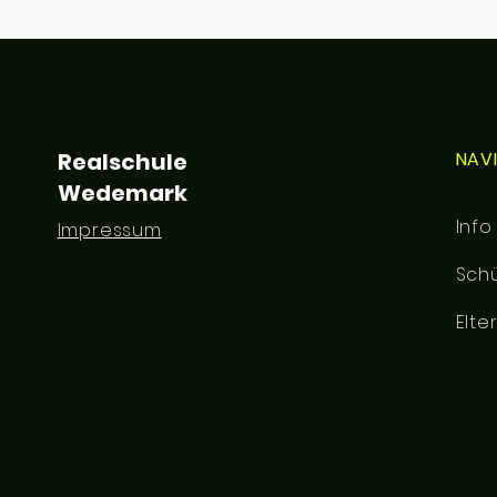
Realschule
NAV
Wedemark
Info
Impressum
Schü
Elte