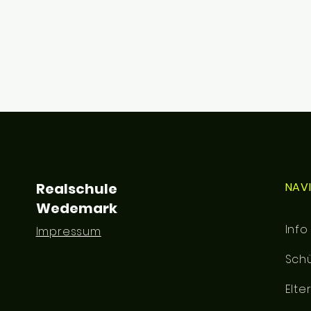
Realschule
NAV
Wedemark
Info
Impressum
Schü
Elte