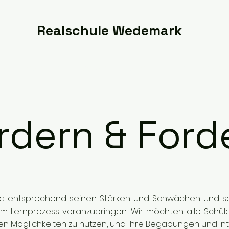
Realschule Wedemark
es
Unterricht
Schüler
Eltern
Berufsorientieru
rdern & Ford
 Kind entsprechend seinen Stärken und Schwächen und s
em Lernprozess voranzubringen. Wir möchten alle Schül
ellen Möglichkeiten zu nutzen, und ihre Begabungen und I