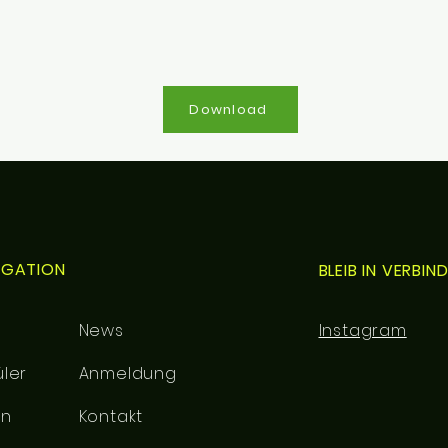
Download
IGATION
BLEIB IN VERBI
News
Instagram
ler
Anmeldung
rn
Kontakt