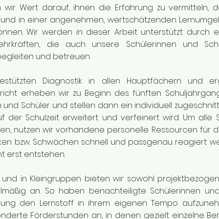
wir Wert darauf, ihnen die Erfahrung zu vermitteln, 
ilfe und in einer angenehmen, wertschätzenden Lernumge
önnen. Wir werden in dieser Arbeit unterstützt durch e
lehrkräften, die auch unsere Schülerinnen und Sch
begleiten und betreuen
gestützten Diagnostik in allen Hauptfächern und e
icht erheben wir zu Beginn des fünften Schuljahrgan
n und Schüler und stellen dann ein individuell zugeschn
 der Schulzeit erweitert und verfeinert wird. Um alle 
zen, nutzen wir vorhandene personelle Ressourcen für d
ken bzw. Schwächen schnell und passgenau reagiert we
t erst entstehen.
n und in Kleingruppen bieten wir sowohl projektbezogen
lmäßig an. So haben benachteiligte Schülerinnen und 
ung den Lernstoff in ihrem eigenen Tempo aufzuneh
onderte Förderstunden an, in denen gezielt einzelne B