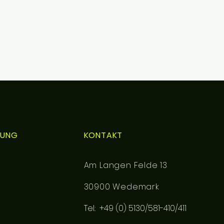
NDUNG
KONTAKT
Am Langen Felde 13
30900 Wedemark
Tel.: +49 (0) 5130/581-410/411