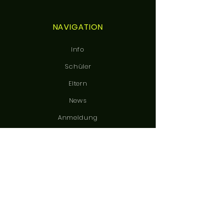
NAVIGATION
Info
Schüler
Eltern
News
Anmeldung
Kontakt
BLEIB IN VERBINDUNG
Instagram
KONTAKT