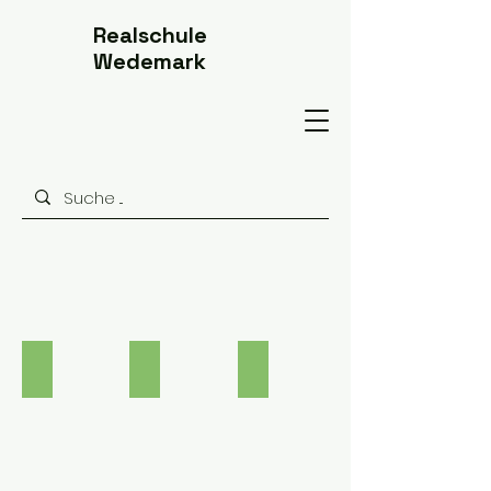
Realschule
Wedemark
Fachbereich Sprachen
Fachbereich Sprachen
Französisch
Fachbereich
Deutsch